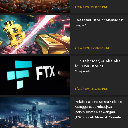
1/11/2024, 2:30:19 PM
Emas atau Bitcoin? Mana lebih
bagus?
4/12/2024, 12:34:16 PM
FTX Telah Menjual Kira-Kira
$1 Bilion Bitcoin ETF
Grayscale.
1/23/2024, 3:06:57 PM
Pejabat Utama Korea Selatan
Menggesa Suruhanjaya
Perkhidmatan Kewangan
(FSC) untuk Meneliti Semula
Spot Bitcoin ETF.