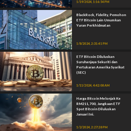
1/19/2024, 1:16:54 PM
BlackRock, Fidelity, Pemohon
ETF Bitcoin Lain Umumkan
Yuran Perkhidmatan
1/8/2024, 2:31:41 PM
ETF Bitcoin Diluluskan
Suruhanjaya Sekuriti dan
Pertukaran Amerika Syarikat
(SEC)
1/11/2024, 4:42:08 AM
Harga Bitcoin Melonjak Ke
RM211,700, Jangkaan ETF
Spot Bitcoin Diluluskan
Januari Ini.
1/2/2024, 2:27:28 PM