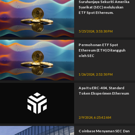
Suruhanjaya Sekuriti Amerika
Syarikat (SEC) meluluskan
ETF Spot Ethereum.
5/25/2024, 3:53:30 PM
Permohonan ETF Spot
Ethereum (ETH) Ditangguh
oleh SEC
1/26/2024, 2:52:50 PM
Apa Itu ERC-404, Standard
Token Eksperimen Ethereum
2/9/2024, 6:25:42 AM
Coinbase Menyaman SEC Dan