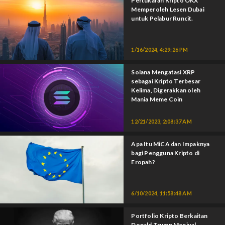
Pertukaran Kripto OKX
Memperoleh Lesen Dubai
untuk Pelabur Runcit.
1/16/2024, 4:29:26 PM
Solana Mengatasi XRP
sebagai Kripto Terbesar
Kelima, Digerakkan oleh
Mania Meme Coin
12/21/2023, 2:08:37 AM
Apa Itu MiCA dan Impaknya
bagi Pengguna Kripto di
Eropah?
6/10/2024, 11:58:48 AM
Portfolio Kripto Berkaitan
Donald Trump Menjual