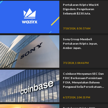
Pertukaran Kripto WazirX
Digodam. Pengeluaran
Sebanyak $230 Juta.
7/18/2024, 8:50:57 AM
Sony Group Membeli
Pertukaran Kripto Jepun,
Amber Japan.
7/1/2024, 1:04:46 PM
Coinbase Menyaman SEC Dan
FDIC Berkenaan Permintaan
FOIA, Menyatakan Bahawa
Pengawal Selia Persekutuan
Cuba Menghapuskan Kripto.
6/27/2024, 2:04:31 PM