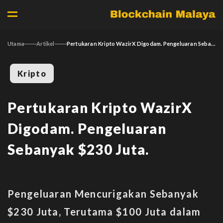
Utama
Artikel
Pertukaran Kripto WazirX Digodam. Pengeluaran Sebanyak $230 Juta.
Kripto
Pertukaran Kripto WazirX
Digodam. Pengeluaran
Sebanyak $230 Juta.
Pengeluaran Mencurigakan Sebanyak
$230 Juta, Terutama $100 Juta dalam