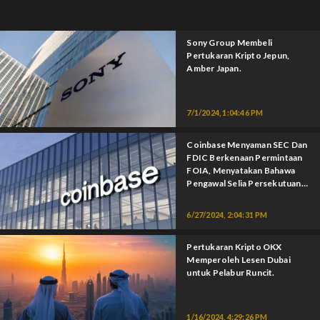
Sony Group Membeli
Pertukaran Kripto Jepun,
Amber Japan.
7/1/2024, 1:04:46 PM
Coinbase Menyaman SEC Dan
FDIC Berkenaan Permintaan
FOIA, Menyatakan Bahawa
Pengawal Selia Persekutuan
Cuba Menghapuskan Kripto.
6/27/2024, 2:04:31 PM
Pertukaran Kripto OKX
Memperoleh Lesen Dubai
untuk Pelabur Runcit.
1/16/2024, 4:29:26 PM