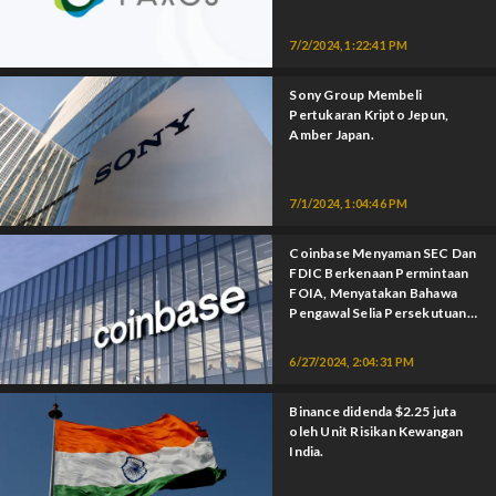
7/2/2024, 1:22:41 PM
Sony Group Membeli
Pertukaran Kripto Jepun,
Amber Japan.
7/1/2024, 1:04:46 PM
Coinbase Menyaman SEC Dan
FDIC Berkenaan Permintaan
FOIA, Menyatakan Bahawa
Pengawal Selia Persekutuan
Cuba Menghapuskan Kripto.
6/27/2024, 2:04:31 PM
Binance didenda $2.25 juta
oleh Unit Risikan Kewangan
India.