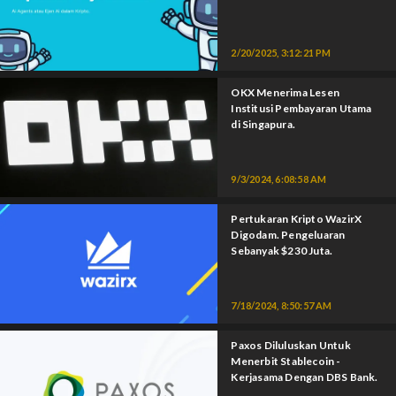
2/20/2025, 3:12:21 PM
OKX Menerima Lesen
Institusi Pembayaran Utama
di Singapura.
9/3/2024, 6:08:58 AM
Pertukaran Kripto WazirX
Digodam. Pengeluaran
Sebanyak $230 Juta.
7/18/2024, 8:50:57 AM
Paxos Diluluskan Untuk
Menerbit Stablecoin -
Kerjasama Dengan DBS Bank.