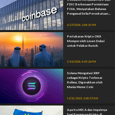
FDIC Berkenaan Permintaan
FOIA, Menyatakan Bahawa
Pengawal Selia Persekutuan
Cuba Menghapuskan Kripto.
6/27/2024, 2:04:31 PM
Pertukaran Kripto OKX
Memperoleh Lesen Dubai
untuk Pelabur Runcit.
1/16/2024, 4:29:26 PM
Solana Mengatasi XRP
sebagai Kripto Terbesar
Kelima, Digerakkan oleh
Mania Meme Coin
12/21/2023, 2:08:37 AM
Apa Itu MiCA dan Impaknya
bagi Pengguna Kripto di