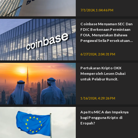
7/1/2024, 1:04:46 PM
Coinbase Menyaman SEC Dan
FDIC Berkenaan Permintaan
FOIA, Menyatakan Bahawa
Pengawal Selia Persekutuan
Cuba Menghapuskan Kripto.
6/27/2024, 2:04:31 PM
Pertukaran Kripto OKX
Memperoleh Lesen Dubai
untuk Pelabur Runcit.
1/16/2024, 4:29:26 PM
Apa Itu MiCA dan Impaknya
bagi Pengguna Kripto di
Eropah?